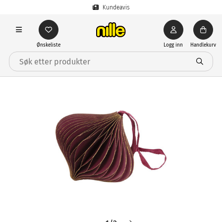
Kundeavis
Ønskeliste
Logg inn
Handlekurv