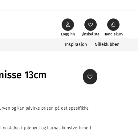
Logg inn
Ønskeliste
Handlekurv
Inspirasjon
Nilleklubben
enisse 13cm
rven og kan påvirke prisen på det spesifikke
 nostalgisk julepynt og barnas kunstverk med