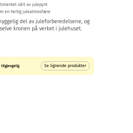
rtimentet vårt av julepynt
em en herlig juleatmosfære
hyggelig del av juleforberedelsene, og
selve kronen på verket i julehuset.
Se lignende produkter
tilgjengelig