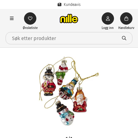
Kundeavis
Ønskeliste
Logg inn
Handlekurv