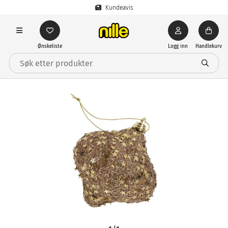
Kundeavis
Ønskeliste
Logg inn
Handlekurv