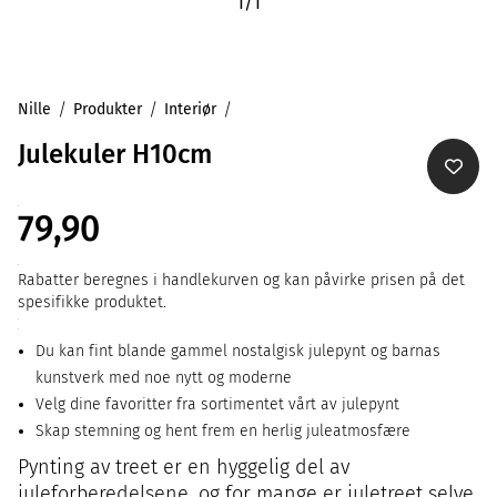
1
/
1
Nille
Produkter
Interiør
Julekuler H10cm
79,90
Rabatter beregnes i handlekurven og kan påvirke prisen på det
spesifikke produktet.
Du kan fint blande gammel nostalgisk julepynt og barnas
kunstverk med noe nytt og moderne
Velg dine favoritter fra sortimentet vårt av julepynt
Skap stemning og hent frem en herlig juleatmosfære
Pynting av treet er en hyggelig del av
juleforberedelsene, og for mange er juletreet selve