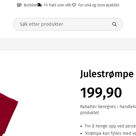
Butikker
Fri frakt over 499,-
For små og store øyeblikk
Julestrømpe 
199,90
Rabatter beregnes i handleku
produktet.
Fin å henge opp ved peise
Strømpa kan fylles med v