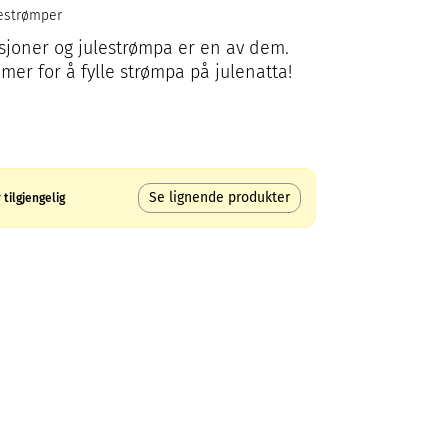
lestrømper
disjoner og julestrømpa er en av dem.
mer for å fylle strømpa på julenatta!
Se lignende produkter
tilgjengelig