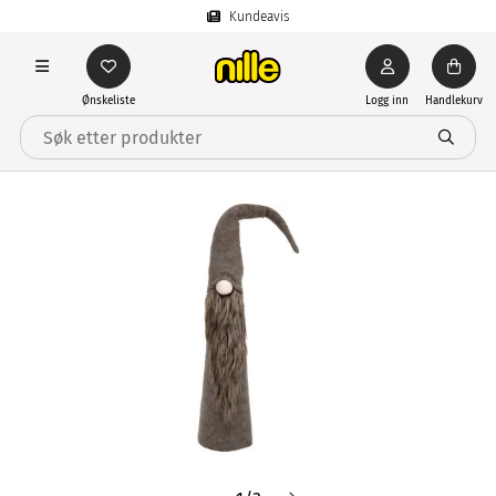
Kundeavis
Ønskeliste
Logg inn
Handlekurv