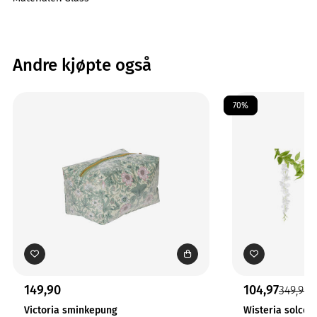
Andre kjøpte også
70%
149,90
104,97
349,90
Victoria sminkepung
Wisteria solcell