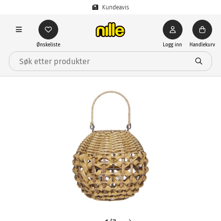
Kundeavis
Ønskeliste
Logg inn
Handlekurv