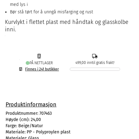
med lys i
Bør stå tørt for å unngå misfarging og rust
Kurvlykt i flettet plast med håndtak og glasskolbe
inni.
499,00 inntil gratis frakt!
PÅ NETTLAGER
Finnes i 241 butikker
Produktinformasjon
Produktnummer:
707463
Høyde (cm):
24,00
Farge:
Beige/Natur
Materiale:
PP - Polyproylen plast
Materialer:
Glass