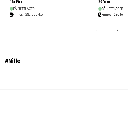
11x19cm
390cm
PÅ NETTLAGER
PÅ NETTLAGER
Finnes i 282 butikker
Finnes i 236 butik
#Nille