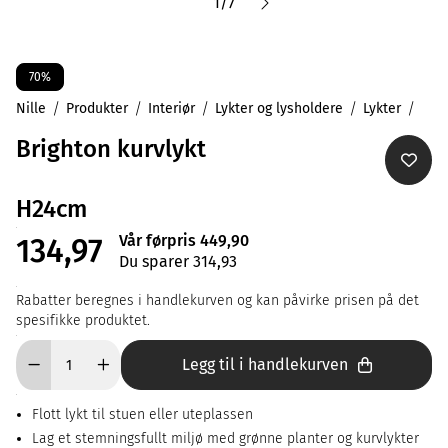
1
/
7
70%
Nille
Produkter
Interiør
Lykter og lysholdere
Lykter
Brighton kurvlykt
H24cm
Vår førpris 449,90
134,97
Du sparer 314,93
Rabatter beregnes i handlekurven og kan påvirke prisen på det
spesifikke produktet.
Legg til i handlekurven
Flott lykt til stuen eller uteplassen
Lag et stemningsfullt miljø med grønne planter og kurvlykter