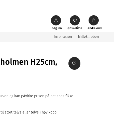
Logg inn
Ønskeliste
Handlekurv
Inspirasjon
Nilleklubben
ltholmen H25cm,
rven og kan påvirke prisen på det spesifikke
il stort telys eller telys i høy kopp