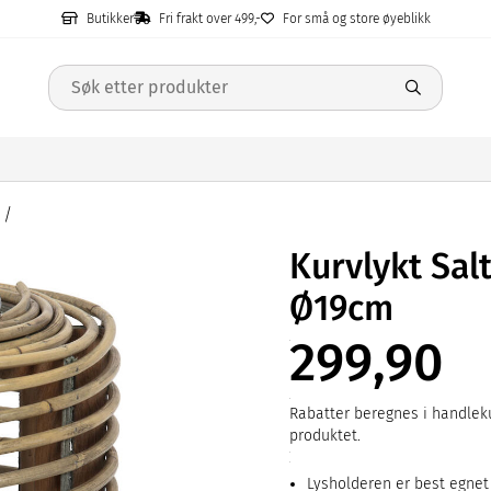
Butikker
Fri frakt over 499,-
For små og store øyeblikk
Kurvlykt Sa
Ø19cm
299,90
Rabatter beregnes i handleku
produktet.
Lysholderen er best egnet t