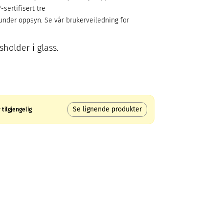
sertifisert tre
 under oppsyn. Se vår brukerveiledning for
sholder i glass.
Se lignende produkter
tilgjengelig