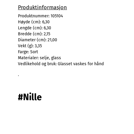
Produktinformasjon
Produktnummer:
105104
Høyde (cm):
6,30
Lengde (cm):
6,30
Bredde (cm):
2,15
Diameter (cm):
21,00
Vekt (g):
3,35
Farge:
Sort
Materialer:
selje, glass
Vedlikehold og bruk:
Glasset vaskes for hånd
.
#Nille