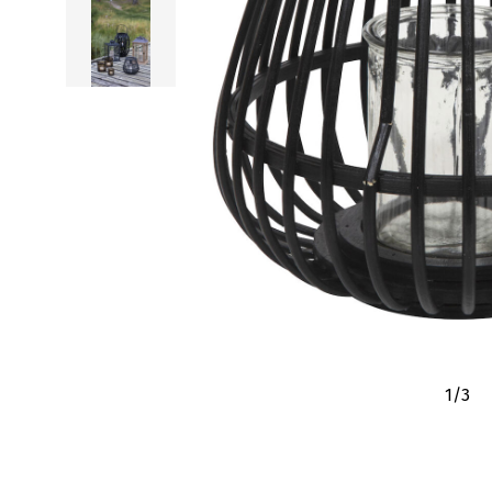
1
/
3