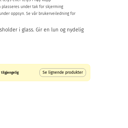
 plasseres under tak for skjerming
 under oppsyn. Se vår brukerveiledning for
ysholder i glass. Gir en lun og nydelig
Se lignende produkter
tilgjengelig