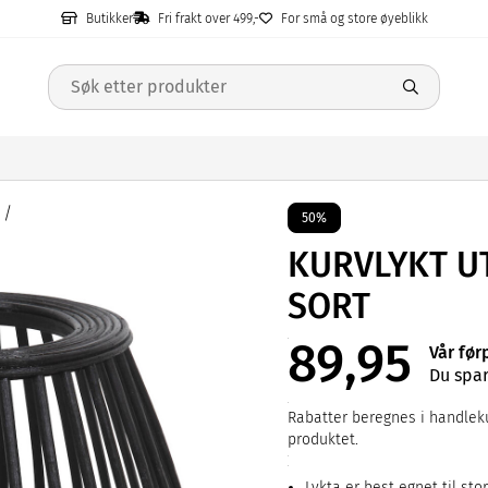
Butikker
Fri frakt over 499,-
For små og store øyeblikk
50%
KURVLYKT U
SORT
89,95
Vår før
Du spar
Rabatter beregnes i handleku
produktet.
Lykta er best egnet til stor