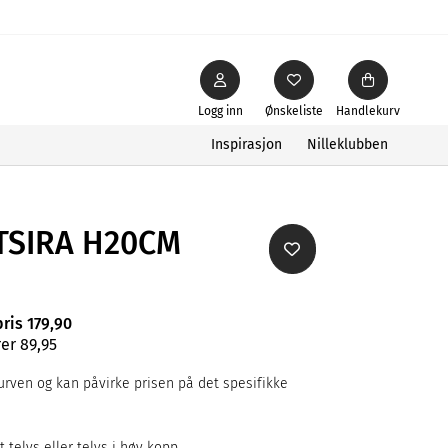
Logg inn
Ønskeliste
Handlekurv
Inspirasjon
Nilleklubben
TSIRA H20CM
pris 179,90
er 89,95
rven og kan påvirke prisen på det spesifikke
t telys eller telys i høy kopp