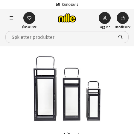
Kundeavis
Ønskeliste
Logg inn
Handlekurv