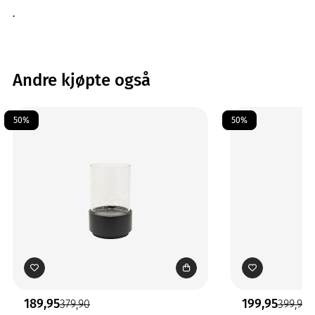
.
Andre kjøpte også
50%
50%
189,95
199,95
379,90
399,90