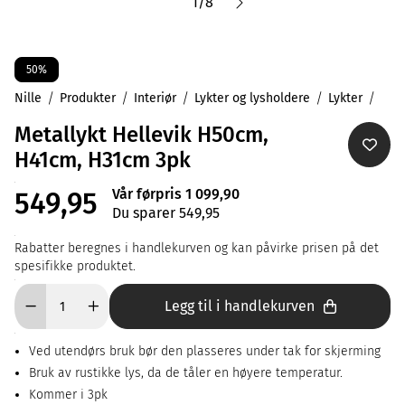
1
/
8
50%
Nille
Produkter
Interiør
Lykter og lysholdere
Lykter
Metallykt Hellevik H50cm,
H41cm, H31cm 3pk
Vår førpris 1 099,90
549,95
Du sparer 549,95
Rabatter beregnes i handlekurven og kan påvirke prisen på det
spesifikke produktet.
Legg til i handlekurven
Ved utendørs bruk bør den plasseres under tak for skjerming
Bruk av rustikke lys, da de tåler en høyere temperatur.
Kommer i 3pk