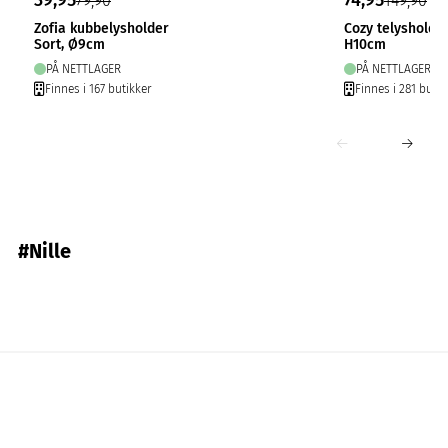
39,95
74,95
79,90
149,90
Zofia kubbelysholder
Cozy telysholde
Sort, Ø9cm
H10cm
PÅ NETTLAGER
PÅ NETTLAGER
Finnes i 167 butikker
Finnes i 281 butik
#Nille