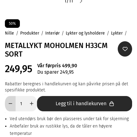
1
/
11
50%
Nille
Produkter
Interiør
Lykter og lysholdere
Lykter
METALLYKT MOHOLMEN H33CM
SORT
Vår førpris 499,90
249,95
Du sparer 249,95
Rabatter beregnes i handlekurven og kan påvirke prisen på det
spesifikke produktet.
Legg til i handlekurven
Ved utendørs bruk bør den plasseres under tak for skjerming
Anbefaler bruk av rustikke lys, da de tåler en høyere
temperatur