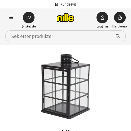
Kundeavis
Ønskeliste
Logg inn
Handlekurv