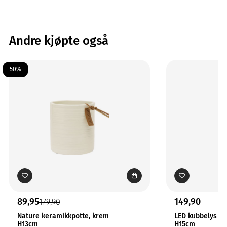
Andre kjøpte også
50%
89,95
149,90
179,90
Nature keramikkpotte, krem
LED kubbelys N
H13cm
H15cm