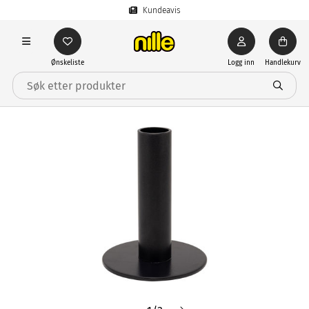
Kundeavis
Ønskeliste
Logg inn
Handlekurv