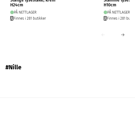
Stange lysestake, krem
Stamme lysesta
H24cm
H10cm
PÅ NETTLAGER
PÅ NETTLAGER
Finnes i 281 butikker
Finnes i 281 butik
#Nille