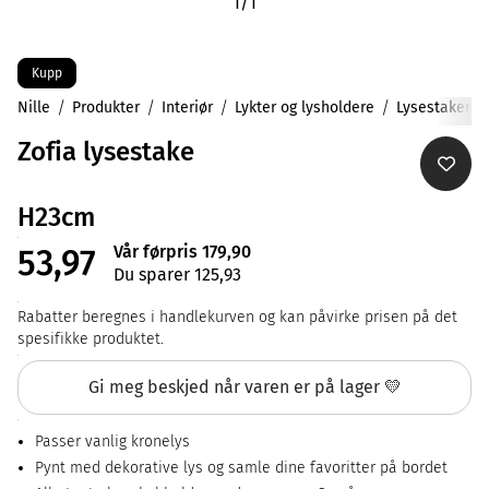
1
/
1
Kupp
Nille
Produkter
Interiør
Lykter og lysholdere
Lysestaker
Zofia lysestake
H23cm
Vår førpris 179,90
53,97
Du sparer 125,93
Rabatter beregnes i handlekurven og kan påvirke prisen på det
spesifikke produktet.
Gi meg beskjed når varen er på lager 💛
Passer vanlig kronelys
Pynt med dekorative lys og samle dine favoritter på bordet