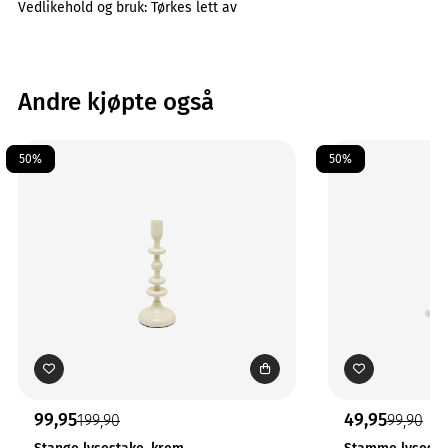
Vedlikehold og bruk:
Tørkes lett av
Andre kjøpte også
50%
50%
99,95
49,95
199,90
99,90