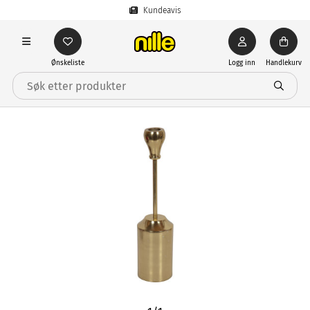
Kundeavis
Ønskeliste
Logg inn
Handlekurv