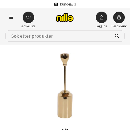
Kundeavis
Ønskeliste
Logg inn
Handlekurv