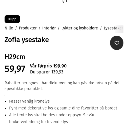
1
/
1
Kupp
Nille
Produkter
Interiør
Lykter og lysholdere
Lysestaker
Zofia ysestake
H29cm
Vår førpris 199,90
59,97
Du sparer 139,93
Rabatter beregnes i handlekurven og kan påvirke prisen på det
spesifikke produktet.
Passer vanlig kronelys
Pynt med dekorative lys og samle dine favoritter på bordet
Alle tente lys skal holdes under oppsyn. Se vår
brukerveiledning for levende lys