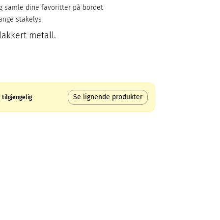
g samle dine favoritter på bordet
lange stakelys
lakkert metall.
Se lignende produkter
tilgjengelig