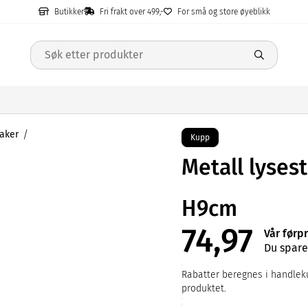
Butikker
Fri frakt over 499,-
For små og store øyeblikk
aker
Kupp
Metall lyses
H9cm
74,97
Vår førp
Du spare
Rabatter beregnes i handleku
produktet.