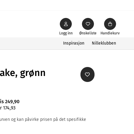
Logg inn
Ønskeliste
Handlekurv
Inspirasjon
Nilleklubben
take, grønn
ris 249,90
r 174,93
rven og kan påvirke prisen på det spesifikke