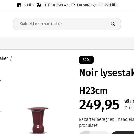
Butikker
Fri frakt over 499,-
For små og store øyeblikk
aker
50%
Noir lysesta
H23cm
249,95
Vår 
Du s
Rabatter beregnes i handleku
produktet.