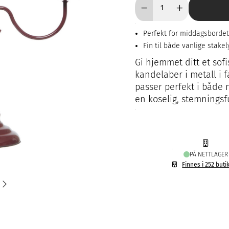
Perfekt for middagsbordet
Fin til både vanlige stakel
Gi hjemmet ditt et sof
kandelaber i metall i 
passer perfekt i både 
en koselig, stemningsf
PÅ NETTLAGER
Finnes i 252 buti