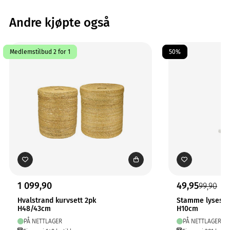
Andre kjøpte også
Medlemstilbud 2 for 1
50%
1 099,90
49,95
99,90
Hvalstrand kurvsett 2pk
Stamme lysesta
H48/43cm
H10cm
PÅ NETTLAGER
PÅ NETTLAGER