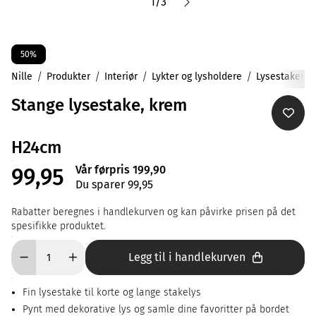
1
/
3
50%
Nille
Produkter
Interiør
Lykter og lysholdere
Lysestaker
Stange lysestake, krem
H24cm
Vår førpris 199,90
99,95
Du sparer 99,95
Rabatter beregnes i handlekurven og kan påvirke prisen på det
spesifikke produktet.
Legg til i handlekurven
Fin lysestake til korte og lange stakelys
Pynt med dekorative lys og samle dine favoritter på bordet