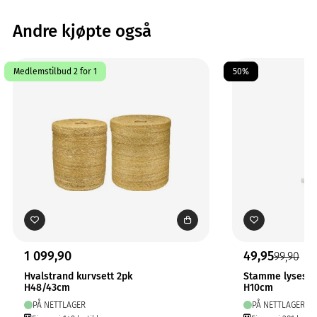
Andre kjøpte også
Medlemstilbud 2 for 1
50%
1 099,90
49,95
99,90
Hvalstrand kurvsett 2pk
Stamme lysesta
H48/43cm
H10cm
PÅ NETTLAGER
PÅ NETTLAGER