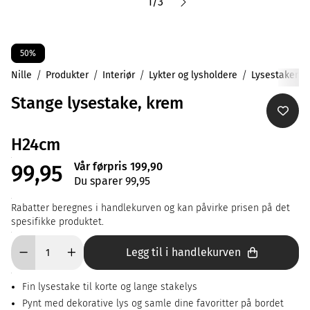
1
/
3
50%
Nille
Produkter
Interiør
Lykter og lysholdere
Lysestaker
Stange lysestake, krem
H24cm
Vår førpris 199,90
99,95
Du sparer 99,95
Rabatter beregnes i handlekurven og kan påvirke prisen på det
spesifikke produktet.
Legg til i handlekurven
Fin lysestake til korte og lange stakelys
Pynt med dekorative lys og samle dine favoritter på bordet