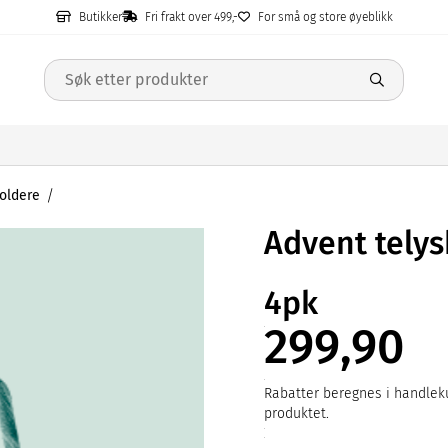
Butikker
Fri frakt over 499,-
For små og store øyeblikk
oldere
Advent tely
4pk
299,90
Rabatter beregnes i handleku
produktet.