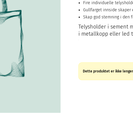
Fire individuelle telyshold
Gullfarget innside skaper e
Skap god stemning i den f
Telysholder i sement me
i metallkopp eller led t
Dette produktet er ikke lenger 