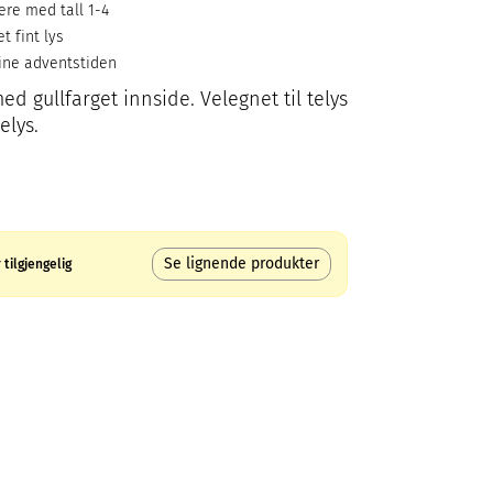
ere med tall 1-4
t fint lys
ine adventstiden
d gullfarget innside. Velegnet til telys
elys.
Se lignende produkter
tilgjengelig