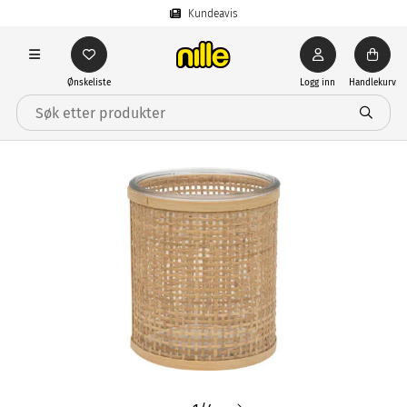
Kundeavis
Ønskeliste
Logg inn
Handlekurv