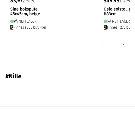
83,97
549,95
279,90
1 099,9
Sine bokspute
Oslo solstol, gr
45x45cm, beige
H83cm
PÅ NETTLAGER
PÅ NETTLAGER
Finnes i 255 butikker
Finnes i 275 butik
#Nille