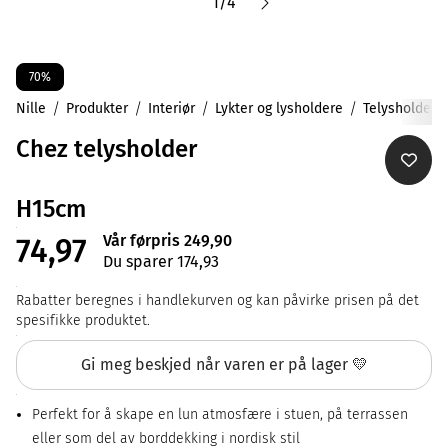
1
/
4
70%
Nille
Produkter
Interiør
Lykter og lysholdere
Telysholdere
Chez telysholder
H15cm
Vår førpris 249,90
74,97
Du sparer 174,93
Rabatter beregnes i handlekurven og kan påvirke prisen på det
spesifikke produktet.
Gi meg beskjed når varen er på lager 💛
Perfekt for å skape en lun atmosfære i stuen, på terrassen
eller som del av borddekking i nordisk stil