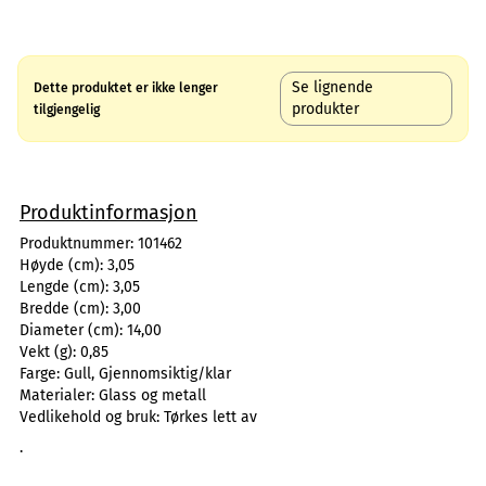
Se lignende
Dette produktet er ikke lenger
produkter
tilgjengelig
Produktinformasjon
Produktnummer:
101462
Høyde (cm):
3,05
Lengde (cm):
3,05
Bredde (cm):
3,00
Diameter (cm):
14,00
Vekt (g):
0,85
Farge:
Gull, Gjennomsiktig/klar
Materialer:
Glass og metall
Vedlikehold og bruk:
Tørkes lett av
.