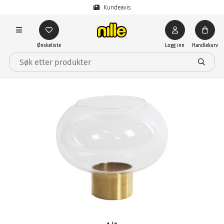
Kundeavis
Ønskeliste
Logg inn
Handlekurv