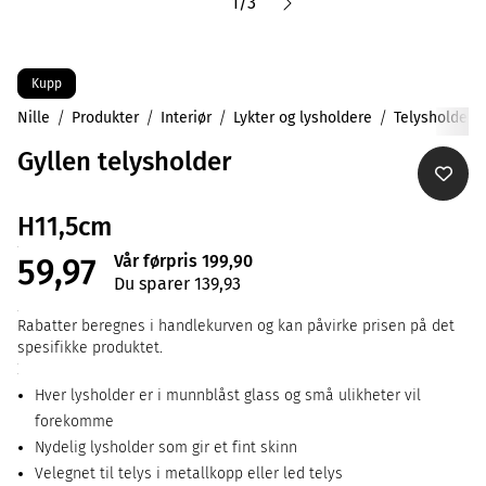
1
/
3
Kupp
Nille
Produkter
Interiør
Lykter og lysholdere
Telysholdere
Gyllen telysholder
H11,5cm
Vår førpris 199,90
59,97
Du sparer 139,93
Rabatter beregnes i handlekurven og kan påvirke prisen på det
spesifikke produktet.
Hver lysholder er i munnblåst glass og små ulikheter vil
forekomme
Nydelig lysholder som gir et fint skinn
Velegnet til telys i metallkopp eller led telys