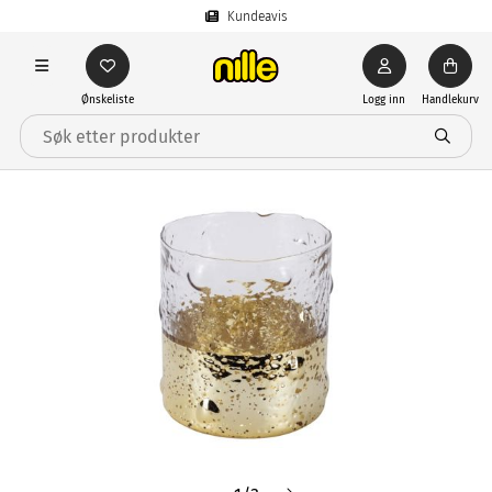
Kundeavis
Ønskeliste
Logg inn
Handlekurv