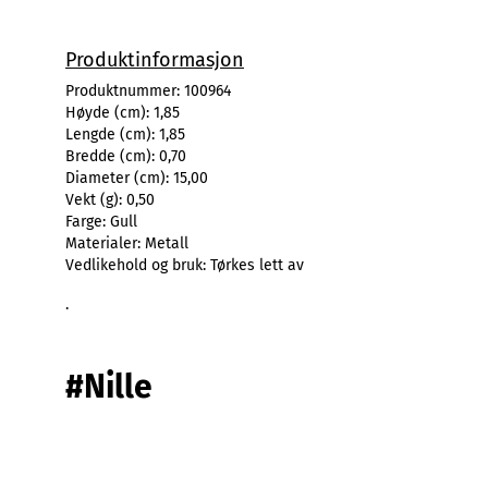
Produktinformasjon
Produktnummer:
100964
Høyde (cm):
1,85
Lengde (cm):
1,85
Bredde (cm):
0,70
Diameter (cm):
15,00
Vekt (g):
0,50
Farge:
Gull
Materialer:
Metall
Vedlikehold og bruk:
Tørkes lett av
.
#Nille