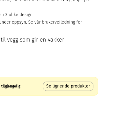
s i 3 ulike design
 under oppsyn. Se vår brukerveiledning for
til vegg som gir en vakker
Se lignende produkter
tilgjengelig