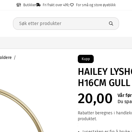
Butikker
Fri frakt over 499,-
For små og store øyeblikk
oldere
Kupp
HAILEY LYS
H16CM GULL 
20,00
Vår fø
Du spa
Rabatter beregnes i handleku
produktet.
Lysestaken er fin å bruke 