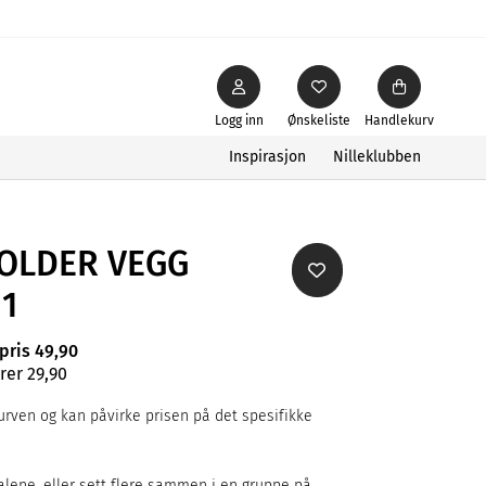
Logg inn
Ønskeliste
Handlekurv
Inspirasjon
Nilleklubben
HOLDER VEGG
1
rpris 49,90
rer 29,90
rven og kan påvirke prisen på det spesifikke
alene, eller sett flere sammen i en gruppe på