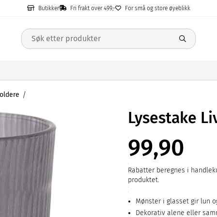
Butikker
Fri frakt over 499,-
For små og store øyeblikk
oldere
Lysestake Li
99,90
Rabatter beregnes i handleku
produktet.
Mønster i glasset gir lun 
Dekorativ alene eller sam