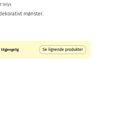
t telys
dekorativt mønster.
Se lignende produkter
tilgjengelig