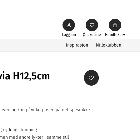
Logg inn
Ønskeliste
Handlekurv
Inspirasjon
Nilleklubben
via H12,5cm
rven og kan påvirke prisen på det spesifikke
og nydelig stemning
men med andre lykter i samme stil