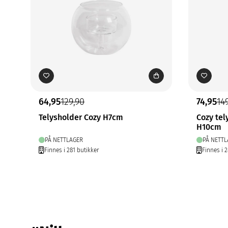
64,95
129,90
74,95
14
Telysholder Cozy H7cm
Cozy tel
H10cm
PÅ NETTLAGER
PÅ NETTL
Finnes i 281 butikker
Finnes i 2