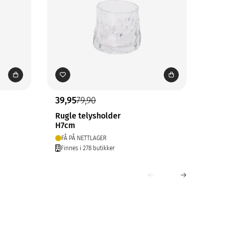
39,95
79,90
64,
Rugle telysholder
Bob
H7cm
H8,
FÅ PÅ NETTLAGER
PÅ
Finnes i 278 butikker
Fin