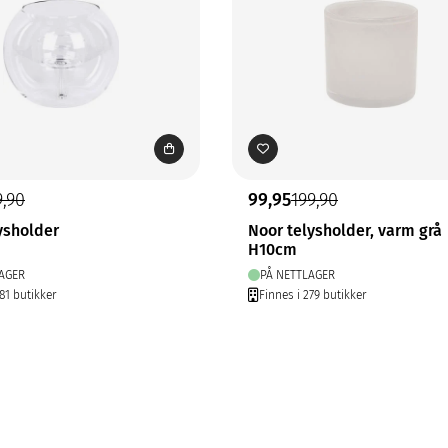
9,90
99,95
199,90
ysholder
Noor telysholder, varm grå
H10cm
AGER
PÅ NETTLAGER
81 butikker
Finnes i 279 butikker