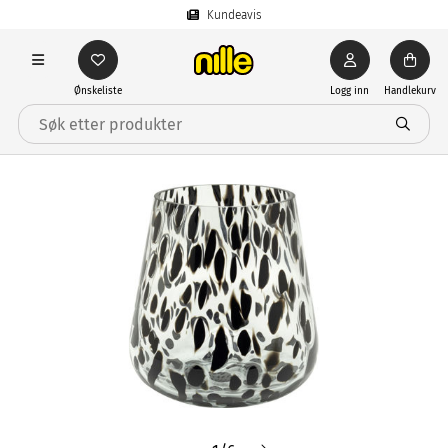
Kundeavis
Ønskeliste
Logg inn
Handlekurv