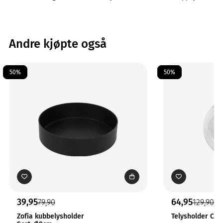
Andre kjøpte også
50%
50%
39,95
64,95
79,90
129,90
Zofia kubbelysholder
Telysholder Coz