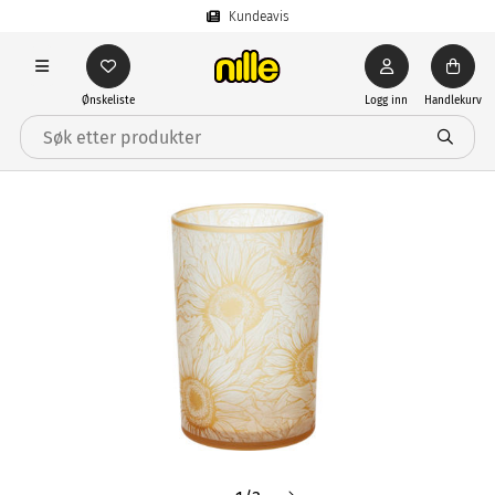
Kundeavis
Ønskeliste
Logg inn
Handlekurv