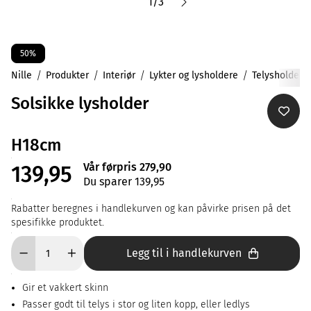
1
/
3
50%
Nille
Produkter
Interiør
Lykter og lysholdere
Telysholdere
Solsikke lysholder
H18cm
Vår førpris 279,90
139,95
Du sparer 139,95
Rabatter beregnes i handlekurven og kan påvirke prisen på det
spesifikke produktet.
Legg til i handlekurven
Gir et vakkert skinn
Passer godt til telys i stor og liten kopp, eller ledlys