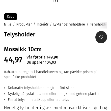
1
/
1
Kupp
Nille
Produkter
Interiør
Lykter og lysholdere
Telysholdere
Telysholder
Mosaikk 10cm
Vår førpris 149,90
44,97
Du sparer 104,93
Rabatter beregnes i handlekurven og kan påvirke prisen på det
spesifikke produktet.
Dekorativ telysholder som gir et fint skinn
Nydelig på lysfatet, alene eller i miljø med grønne planter
Fin til telys i metallkopp eller led telys
Nydelig lysholder i glass med mosaikkfliser i gull og