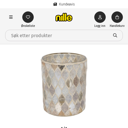
Kundeavis
Ønskeliste
Logg inn
Handlekurv