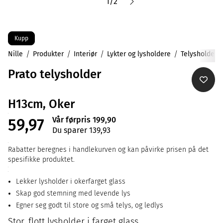
1
/
2
Kupp
Nille
Produkter
Interiør
Lykter og lysholdere
Telysholdere
Prato telysholder
H13cm, Oker
Vår førpris 199,90
59,97
Du sparer 139,93
Rabatter beregnes i handlekurven og kan påvirke prisen på det
spesifikke produktet.
Lekker lysholder i okerfarget glass
Skap god stemning med levende lys
Egner seg godt til store og små telys, og ledlys
Stor, flott lysholder i farget glass.