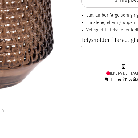
Lun, amber farge som gir
Fin alene, eller i gruppe m
Velegnet til telys eller led
Telysholder i farget gla
IKKE PÅ NETTLAG
Finnes i 11 butik