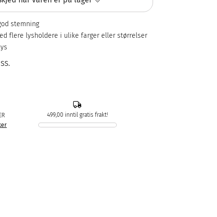
 god stemning
ed flere lysholdere i ulike farger eller størrelser
lys
ss.
499,00 inntil gratis frakt!
ER
ker