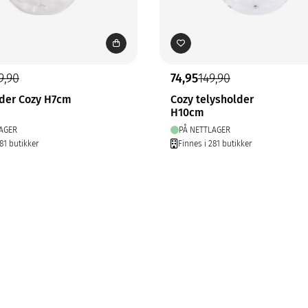
9,90
74,95
149,90
lder Cozy H7cm
Cozy telysholder
H10cm
AGER
PÅ NETTLAGER
81 butikker
Finnes i 281 butikker