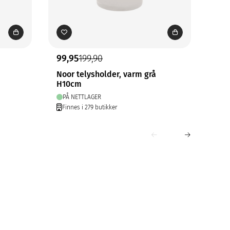
99,95
199,90
39,
Noor telysholder, varm grå
Rug
H10cm
H7
PÅ NETTLAGER
FÅ
Finnes i 279 butikker
Fin