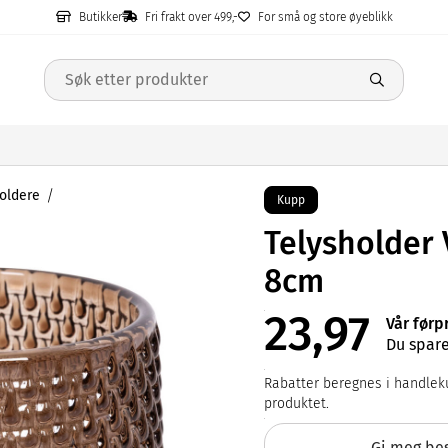
Butikker
Fri frakt over 499,-
For små og store øyeblikk
oldere
Kupp
Telysholder
8cm
23,97
Vår førp
Du spare
Rabatter beregnes i handleku
produktet.
Gi meg bes