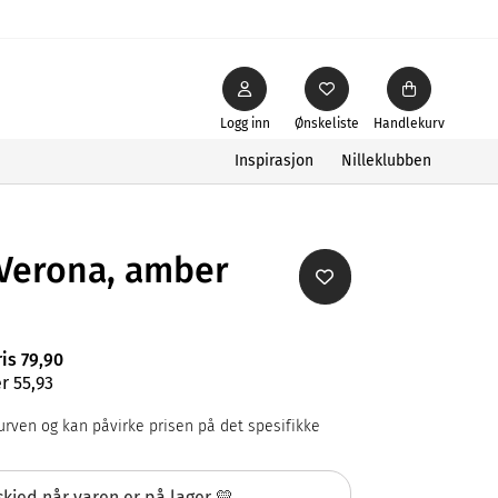
Logg inn
Ønskeliste
Handlekurv
Inspirasjon
Nilleklubben
 Verona, amber
ris 79,90
r 55,93
rven og kan påvirke prisen på det spesifikke
kjed når varen er på lager 💛