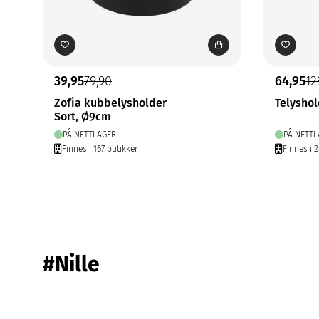
39,95
79,90
64,95
12
Zofia kubbelysholder
Telysho
Sort, Ø9cm
PÅ NETTLAGER
PÅ NETTL
Finnes i 167 butikker
Finnes i 2
#Nille