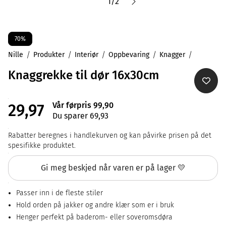
1
/
2
70%
Nille
Produkter
Interiør
Oppbevaring
Knagger
Knaggrekke til dør 16x30cm
Vår førpris 99,90
29,97
Du sparer 69,93
Rabatter beregnes i handlekurven og kan påvirke prisen på det
spesifikke produktet.
Gi meg beskjed når varen er på lager 💛
Passer inn i de fleste stiler
Hold orden på jakker og andre klær som er i bruk
Henger perfekt på baderom- eller soveromsdøra