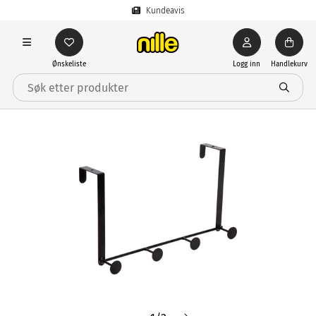
Kundeavis
Ønskeliste
Logg inn
Handlekurv