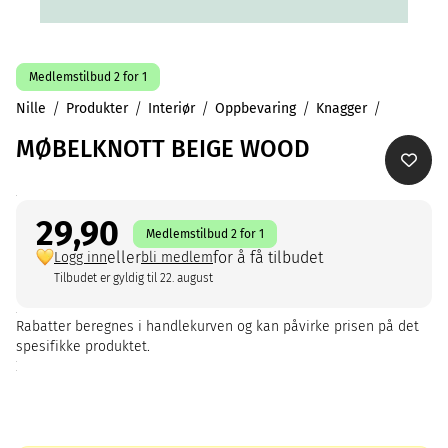
Medlemstilbud 2 for 1
Nille
Produkter
Interiør
Oppbevaring
Knagger
MØBELKNOTT BEIGE WOOD
29,90
Medlemstilbud 2 for 1
eller
for å få tilbudet
Logg inn
bli medlem
Tilbudet er gyldig til 22. august
Rabatter beregnes i handlekurven og kan påvirke prisen på det
spesifikke produktet.