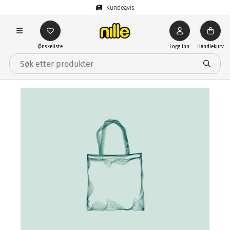
Kundeavis
Ønskeliste
Logg inn
Handlekurv