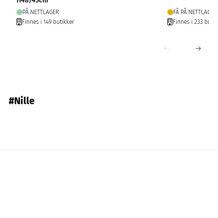
H48/43cm
PÅ NETTLAGER
FÅ PÅ NETTLAGER
Finnes i 149 butikker
Finnes i 233 butik
#Nille