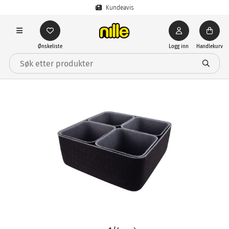
Kundeavis
Ønskeliste
Logg inn
Handlekurv