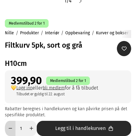
1
/
4
Medlemstilbud 2 for 1
Nille
Produkter
Interiør
Oppbevaring
Kurver og bokser
Filtkurv 5pk, sort og grå
H10cm
399,90
Medlemstilbud 2 for 1
eller
for å få tilbudet
Logg inn
bli medlem
Tilbudet er gyldig til 22. august
Rabatter beregnes i handlekurven og kan påvirke prisen på det
spesifikke produktet.
Legg til i handlekurven