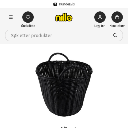
Kundeavis
Ønskeliste
Logg inn
Handlekurv