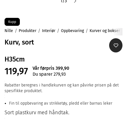
1
/
3
Kupp
Nille
Produkter
Interiør
Oppbevaring
Kurver og bokser
Kurv, sort
H35cm
Vår førpris 399,90
119,97
Du sparer 279,93
Rabatter beregnes i handlekurven og kan påvirke prisen på det
spesifikke produktet.
Fin til oppbevaring av strikketøy, pledd eller barnas leker
Sort plastkurv med håndtak.