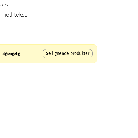
skes
e med tekst.
Se lignende produkter
tilgjengelig