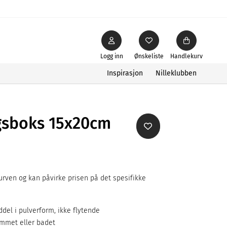
Logg inn
Ønskeliste
Handlekurv
Inspirasjon
Nilleklubben
gsboks 15x20cm
rven og kan påvirke prisen på det spesifikke
del i pulverform, ikke flytende
ommet eller badet