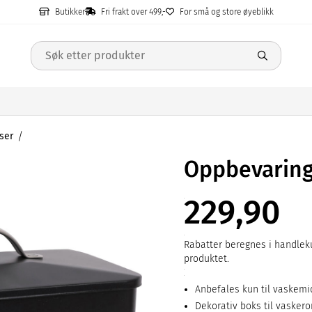
Butikker
Fri frakt over 499,-
For små og store øyeblikk
ser
Oppbevarin
229,90
Rabatter beregnes i handleku
produktet.
Anbefales kun til vaskemid
Dekorativ boks til vasker