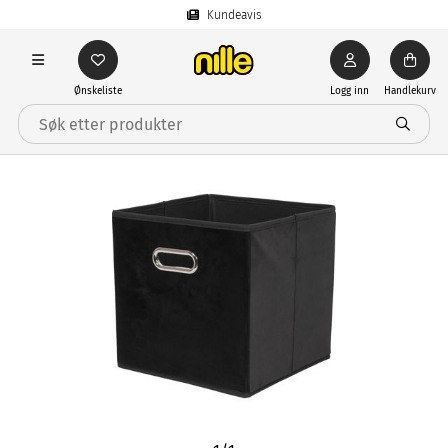
Kundeavis
Ønskeliste
Logg inn
Handlekurv