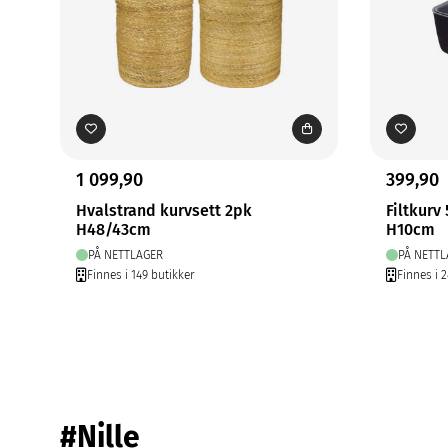
1 099,90
399,90
Hvalstrand kurvsett 2pk
Filtkurv 
H48/43cm
H10cm
PÅ NETTLAGER
PÅ NETTL
Finnes i 149 butikker
Finnes i 
#Nille