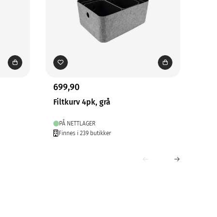
699,90
229
Filtkurv 4pk, grå
Opp
PÅ NETTLAGER
PÅ
Finnes i 239 butikker
Fin