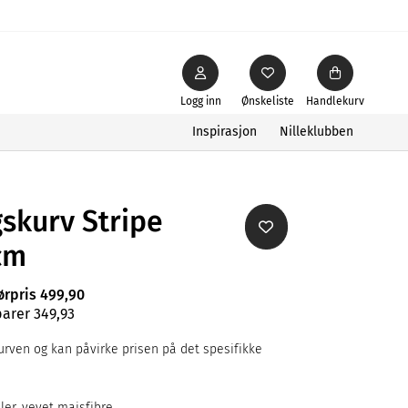
Logg inn
Ønskeliste
Handlekurv
Inspirasjon
Nilleklubben
skurv Stripe
cm
ørpris 499,90
parer 349,93
rven og kan påvirke prisen på det spesifikke
ler, vevet maisfibre