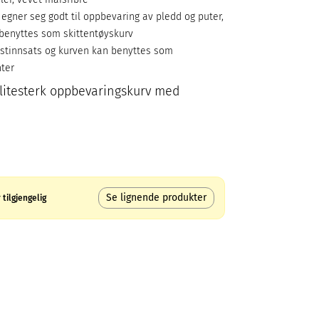
 egner seg godt til oppbevaring av pledd og puter,
n benyttes som skittentøyskurv
astinnsats og kurven kan benyttes som
nter
 slitesterk oppbevaringskurv med
Se lignende produkter
tilgjengelig