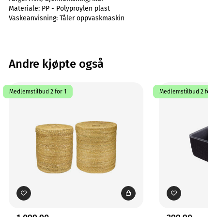
Materiale:
PP - Polyproylen plast
Vaskeanvisning:
Tåler oppvaskmaskin
Andre kjøpte også
Medlemstilbud 2 for 1
Medlemstilbud 2 for 1