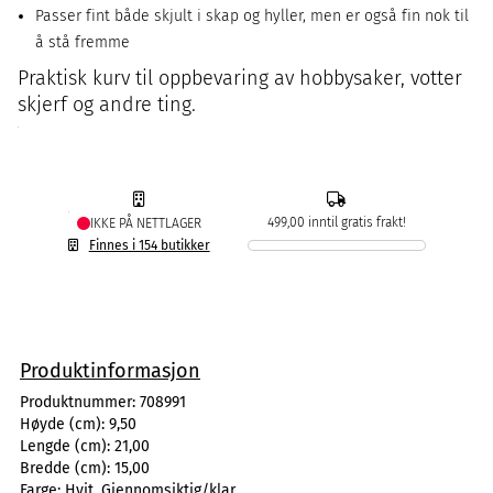
Passer fint både skjult i skap og hyller, men er også fin nok til
å stå fremme
Praktisk kurv til oppbevaring av hobbysaker, votter
skjerf og andre ting.
499,00 inntil gratis frakt!
IKKE PÅ NETTLAGER
Finnes i 154 butikker
Produktinformasjon
Produktnummer:
708991
Høyde (cm):
9,50
Lengde (cm):
21,00
Bredde (cm):
15,00
Farge:
Hvit, Gjennomsiktig/klar