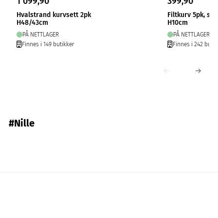
1 099,90
399,90
Hvalstrand kurvsett 2pk
Filtkurv 5pk, so
H48/43cm
H10cm
PÅ NETTLAGER
PÅ NETTLAGER
Finnes i 149 butikker
Finnes i 242 butik
#Nille