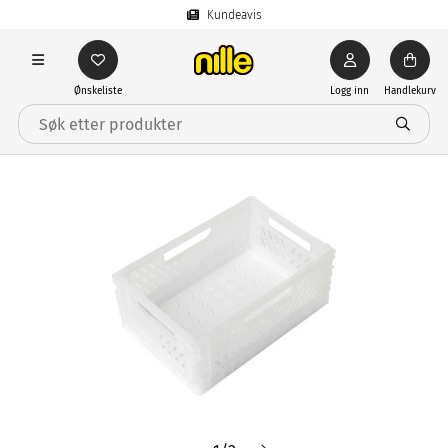
Kundeavis
Ønskeliste
Logg inn
Handlekurv