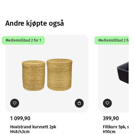
Andre kjøpte også
Medlemstilbud 2 for 1
Medlemstilbud 2 for 1
1 099,90
399,90
Hvalstrand kurvsett 2pk
Filtkurv 5pk, so
H48/43cm
H10cm