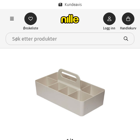
Kundeavis
Ønskeliste
Logg inn
Handlekurv