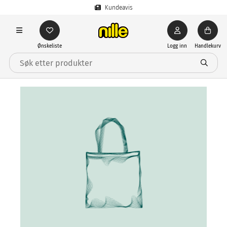
Kundeavis
Ønskeliste
Logg inn
Handlekurv