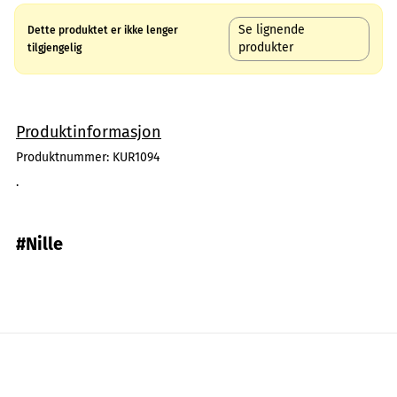
Se lignende
Dette produktet er ikke lenger
produkter
tilgjengelig
Produktinformasjon
Produktnummer:
KUR1094
.
#Nille