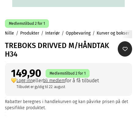
Medlemstilbud 2 for 1
Nille
Produkter
Interiør
Oppbevaring
Kurver og bokser
TREBOKS DRIVVED M/HÅNDTAK
H34
149,90
Medlemstilbud 2 for 1
eller
for å få tilbudet
Logg inn
bli medlem
Tilbudet er gyldig til 22. august
Rabatter beregnes i handlekurven og kan påvirke prisen på det
spesifikke produktet.