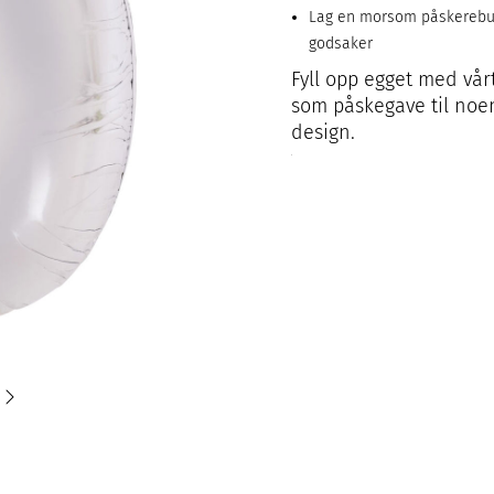
Lag en morsom påskerebus
godsaker
Fyll opp egget med vårt
som påskegave til noen 
design.