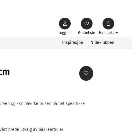
Logg inn
Ønskeliste
Handlekurv
Inspirasjon
Nilleklubben
8cm
rven og kan påvirke prisen på det spesifikke
i
 vårt brede utvalg av påskeartikler