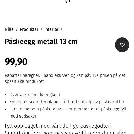
1
/
1
Nille
Produkter
Interiør
Påskeegg metall 13 cm
99,90
Rabatter beregnes i handlekurven og kan påvirke prisen på det
spesifikke produktet.
Overrask noen du er glad i
Finn dine favoritter bland vårt brede utvalg av påskeartikler
Lag en morsom påskerebus - der premien er et påskeegg fylt
med godsaker
Fyll opp egget med vårt deilige påskegodteri.
Supert å gi bort som påskegave til noen du er glad