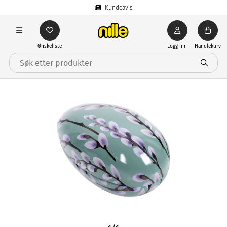
Kundeavis
Ønskeliste
Logg inn
Handlekurv