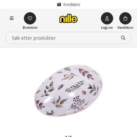
Kundeavis
Ønskeliste
Logg inn
Handlekurv