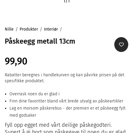
1
/
1
Nille
Produkter
Interiør
Påskeegg metall 13cm
99,90
Rabatter beregnes i handlekurven og kan påvirke prisen på det
spesifikke produktet.
Overrask noen du er glad i
Finn dine favoritter bland vårt brede utvalg av påskeartikler
Lag en morsom påskerebus - der premien er et påskeegg fylt
med godsaker
Fyll opp egget med vårt deilige påskegodteri.
Supert å gi bort som påskegave til noen du er glad