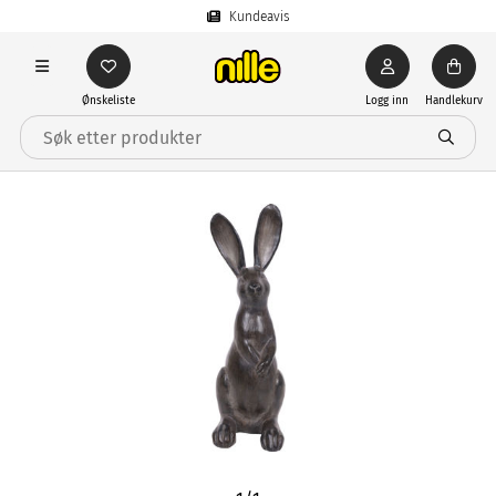
Kundeavis
Ønskeliste
Logg inn
Handlekurv