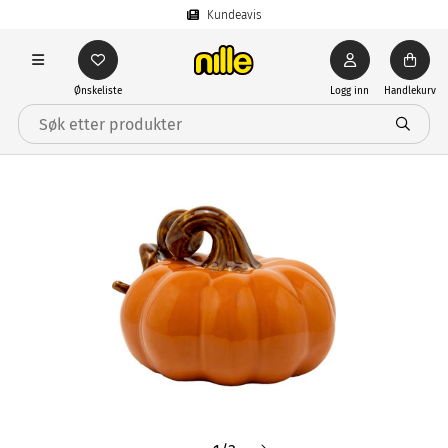
Kundeavis
Ønskeliste
Logg inn
Handlekurv