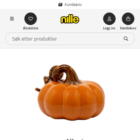
Kundeavis
Ønskeliste
Logg inn
Handlekurv