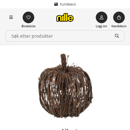
Kundeavis
Ønskeliste
Logg inn
Handlekurv