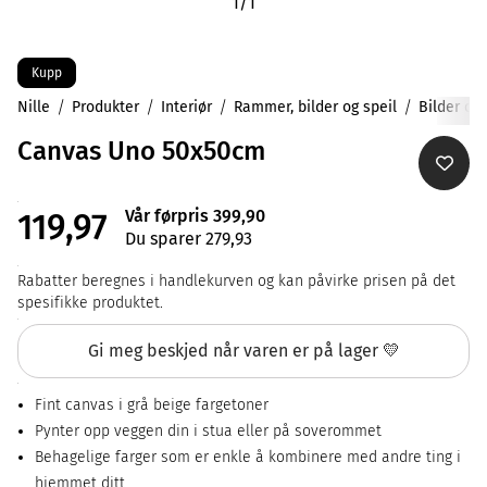
1
/
1
Kupp
Nille
Produkter
Interiør
Rammer, bilder og speil
Bilder og
Canvas Uno 50x50cm
Vår førpris 399,90
119,97
Du sparer 279,93
Rabatter beregnes i handlekurven og kan påvirke prisen på det
spesifikke produktet.
Gi meg beskjed når varen er på lager 💛
Fint canvas i grå beige fargetoner
Pynter opp veggen din i stua eller på soverommet
Behagelige farger som er enkle å kombinere med andre ting i
hjemmet ditt