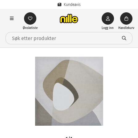
Kundeavis
Ønskeliste
Logg inn
Handlekurv