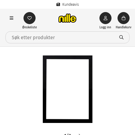
Kundeavis
Ønskeliste
Logg inn
Handlekurv