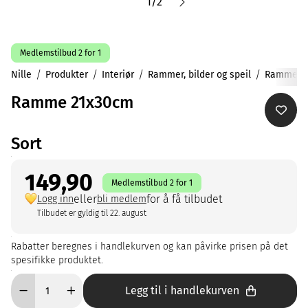
1
/
2
Medlemstilbud 2 for 1
Nille
Produkter
Interiør
Rammer, bilder og speil
Rammer
Ramme 21x30cm
Sort
149,90
Medlemstilbud 2 for 1
eller
for å få tilbudet
Logg inn
bli medlem
Tilbudet er gyldig til 22. august
Rabatter beregnes i handlekurven og kan påvirke prisen på det
spesifikke produktet.
Legg til i handlekurven