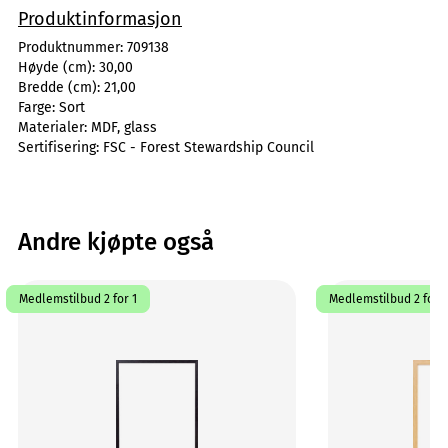
Produktinformasjon
Produktnummer:
709138
Høyde (cm):
30,00
Bredde (cm):
21,00
Farge:
Sort
Materialer:
MDF, glass
Sertifisering:
FSC - Forest Stewardship Council
Andre kjøpte også
Medlemstilbud 2 for 1
Medlemstilbud 2 for 1