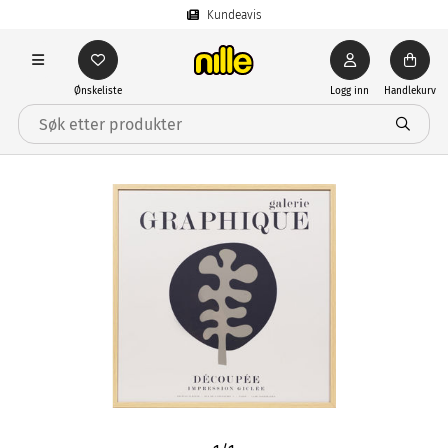
Kundeavis
Ønskeliste
Logg inn
Handlekurv