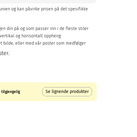
rven og kan påvirke prisen på det spesifikke
en din på og som passer inn i de fleste stiler
ertikal og horisontalt oppheng
 bilde, eller med vår poster som medfølger
ter.
Se lignende produkter
tilgjengelig