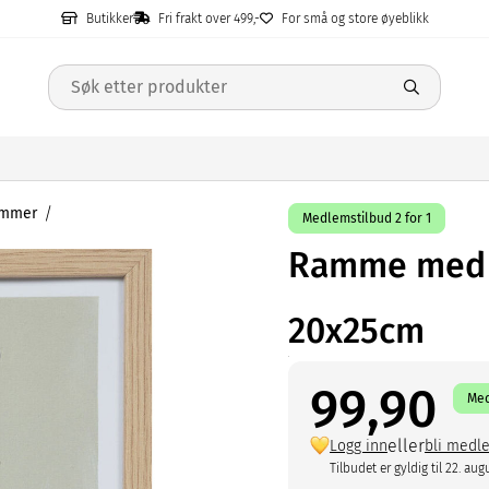
Butikker
Fri frakt over 499,-
For små og store øyeblikk
mmer
Medlemstilbud 2 for 1
Ramme med p
20x25cm
99,90
Med
eller
Logg inn
bli medl
Tilbudet er gyldig til 22. aug