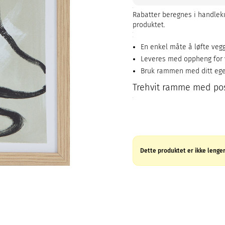
Rabatter beregnes i handleku
produktet.
En enkel måte å løfte vegg
Leveres med oppheng for v
Bruk rammen med ditt eget
Trehvit ramme med pos
Dette produktet er ikke lenger 