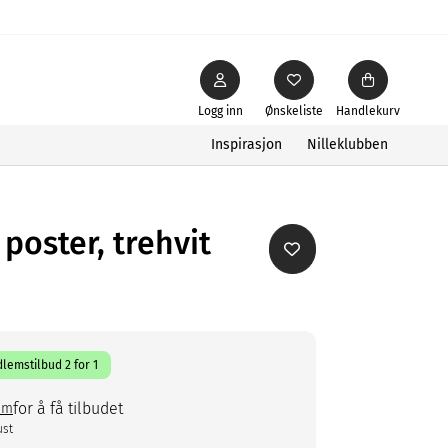
Logg inn
Ønskeliste
Handlekurv
Inspirasjon
Nilleklubben
oster, trehvit
lemstilbud 2 for 1
for å få tilbudet
em
ust